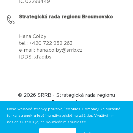
IČ 02298449
Strategická rada regionu Broumovsko
Hana Colby
tel.: +420 722 952 263
e-mail: hana.colby@srrb.cz
IDDS: xfadjbs
© 2026 SRRB - Strategická rada regionu
Broumovsko
Naše webové stránky používají cookies. Pomáhají ke správné
funkci stránek a lepšímu uživatelskému zážitku. Využíváním
našich služeb s jejich používáním souhlasíte.