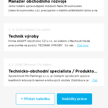
Manažer obchodního rozvoje
Jsme lokální zpravodajské médium Naše Broumovsko
(nase.broumovsko.cz), pracujeme v malém přátelském týmu a na
poli lokální ...
Číst více
4. 12. 2025 | Machov | 0x viděno
Technik výroby
Firma ADAPT electronic CZ s.r.o. se sídlem v Machově hledá
pracovníka na pozici: TECHNIK VÝROBY Co vás ...
Číst více
11. 2. 2026 | Broumov | 0x viděno
Technicko-obchodní specialista / Produktový poradce
Společnost HS Flamingo s.r.o. je českým výrobcem vysoce
kvalitních krbových kamen a krbových vložek. Distribuce je ...
Číst
více
+ Přidat nabídku
Nabídky práce