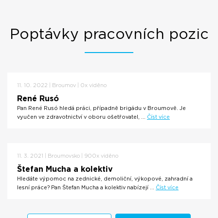
Poptávky pracovních pozic
11. 10. 2022 | Broumov | 0x viděno
René Rusó
Pan René Rusó hledá práci, případně brigádu v Broumově. Je
vyučen ve zdravotnictví v oboru ošetřovatel, ...
Číst více
11. 3. 2021 | Broumovsko | 900x viděno
Štefan Mucha a kolektiv
Hledáte výpomoc na zednické, demoliční, výkopové, zahradní a
lesní práce? Pan Štefan Mucha a kolektiv nabízejí ...
Číst více