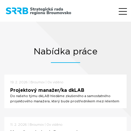
Nabídka práce
19. 2. 2026 | Broumov | 0x viděno
Projektový manažer/ka dkLAB
Do našeho týmu dkLAB hledáme zkušeného a samostatného
projektového manažera, který bude prostředníkem mezi klientem
...
Číst více
11. 2. 2026 | Broumov | 0x viděno